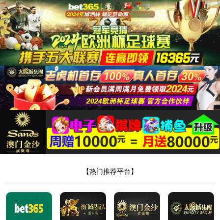
投资者服务
在线客服
|
招商热线
En
党建活动
始终听党话，坚决跟党走
中共4399JS金莎官网药业集团有限公司委员会，下辖
党支部4个，党员154名，平均每15人中就有一名党
员，其中党员在高层管理人员中占比78%，在中层管理